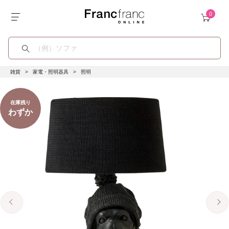
雑貨
家電・照明器具
照明
在庫残り
わずか