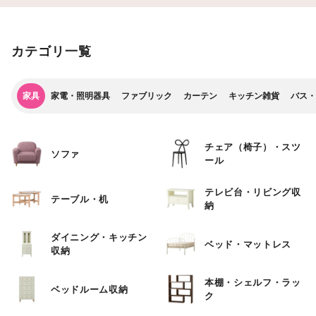
カテゴリ一覧
家具
家電・照明器具
ファブリック
カーテン
キッチン雑貨
バス・
チェア（椅子）・スツ
ソファ
ール
テレビ台・リビング収
テーブル・机
納
ダイニング・キッチン
ベッド・マットレス
収納
本棚・シェルフ・ラッ
ベッドルーム収納
ク