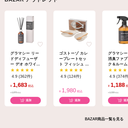
グラマシー リー
ゴストーゾ カレ
グラマシー
ドディフューザ
ープレートセッ
消臭ファブ
ー デオ ホワイト
ト フィッシュ ホ
ク＆ルーム
ムスク
ワイト
トAG+ ホ
ムスク
4.9 (362件)
4.9 (124件)
4.9 (374件
1,683
1,188
¥
税込
¥
1,980
¥
税込
1,870
1,320
¥
税込
¥
税込
追加
追加
追
BAZAR商品一覧を見る