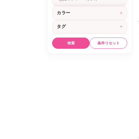
カラー
+
タグ
+
検索
条件リセット