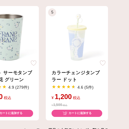
ト サーモタンブ
カラーチェンジタンブ
花 グリーン
ラー ドット
4.9 (279件)
4.6 (5件)
0
1,200
税込
¥
税込
1,500
¥
税込
カートに追加する
カートに追加する