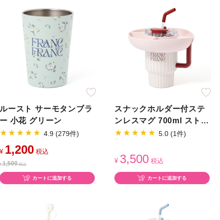
ルースト サーモタンブラ
スナックホルダー付ステ
ー 小花 グリーン
ンレスマグ 700ml ストラ
イプ
4.9 (279件)
5.0 (1件)
1,200
¥
税込
3,500
¥
税込
1,500
¥
税込
カートに追加する
カートに追加する