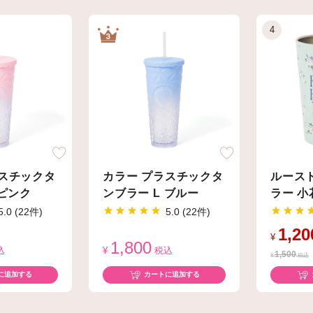
ラスチックタ
カラー プラスチックタ
ルース
 ピンク
ンブラー L ブルー
ラー 小
5.0 (22件)
5.0 (22件)
1,20
¥
1,800
込
¥
税込
1,500
¥
税込
に追加する
カートに追加する