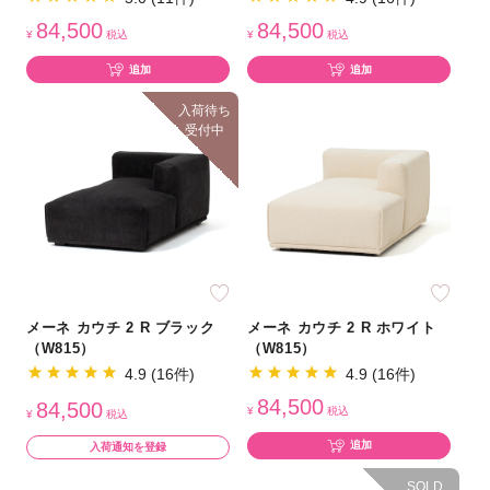
84,500
84,500
¥
税込
¥
税込
追加
追加
入荷待ち
受付中
メーネ カウチ 2 R ブラック
メーネ カウチ 2 R ホワイト
（W815）
（W815）
4.9 (16件)
4.9 (16件)
84,500
84,500
¥
税込
¥
税込
追加
入荷通知を登録
SOLD