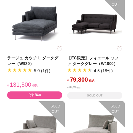
OUT
ラージュ カウチ L ダークグ
【EC限定】フィエール ソフ
レー（W920）
ァ ダークグレー（W1800）
5.0 (1件)
4.5 (18件)
79,800
¥
税込
131,500
¥
税込
114,000
¥
税込
追加
SOLD OUT
SOLD
SOLD
OUT
OUT