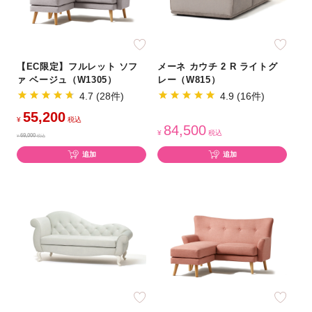
【EC限定】フルレット ソフ
メーネ カウチ 2 R ライトグ
ァ ベージュ（W1305）
レー（W815）
4.7 (28件)
4.9 (16件)
55,200
¥
税込
84,500
¥
税込
69,000
¥
税込
追加
追加