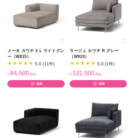
メーネ カウチ 2 L ライトグレ
ラージュ カウチ R グレー
ー（W815）
（W920）
5.0 (11件)
5.0 (1件)
84,500
131,500
¥
税込
¥
税込
追加
追加