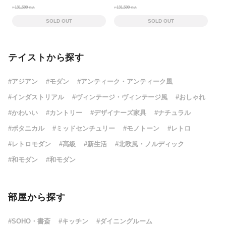
131,500
131,500
¥
税込
¥
税込
SOLD OUT
SOLD OUT
テイストから探す
#アジアン
#モダン
#アンティーク・アンティーク風
#インダストリアル
#ヴィンテージ・ヴィンテージ風
#おしゃれ
#かわいい
#カントリー
#デザイナーズ家具
#ナチュラル
#ボタニカル
#ミッドセンチュリー
#モノトーン
#レトロ
#レトロモダン
#高級
#新生活
#北欧風・ノルディック
#和モダン
#和モダン
部屋から探す
#SOHO・書斎
#キッチン
#ダイニングルーム