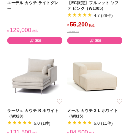
エーデル カウチ ライトグレ
【EC限定】フルレット ソフ
ー
ァ ピンク（W1305）
4.7 (28件)
55,200
¥
税込
129,000
¥
税込
69,000
¥
税込
追加
追加
ラージュ カウチ R ホワイト
メーネ カウチ 2 L ホワイト
（W920）
（W815）
5.0 (1件)
5.0 (11件)
131,500
84,500