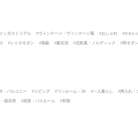
#インダストリアル
#ヴィンテージ・ヴィンテージ風
#おしゃれ
#かわい
ロ
#レトロモダン
#高級
#新生活
#北欧風・ノルディック
#和モダ
ダ・バルコニー
#リビング
#ワンルーム・1K
#一人暮らし
#押入れ・
所・脱衣所
#浴室・バスルーム
#和室