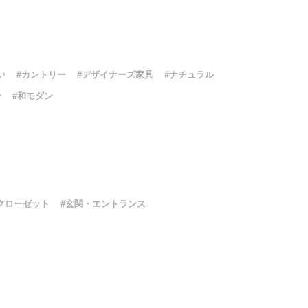
い
#カントリー
#デザイナーズ家具
#ナチュラル
ン
#和モダン
クローゼット
#玄関・エントランス