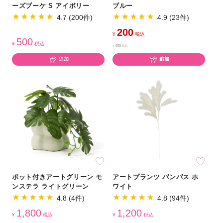
ーズブーケ S アイボリー
ブルー
4.7 (200件)
4.9 (23件)
200
¥
税込
500
¥
税込
400
¥
税込
追加
追加
ポット付きアートグリーン モ
アートプランツ パンパス ホ
ンステラ ライトグリーン
ワイト
4.8 (4件)
4.8 (94件)
1,800
1,200
¥
税込
¥
税込