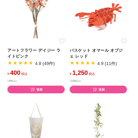
アートフラワー デイジー ラ
バスケット オマール オブジ
イトピンク
ェ レッド
4.8 (49件)
4.9 (11件)
400
1,250
¥
税込
¥
税込
800
2,500
¥
税込
¥
税込
追加
追加