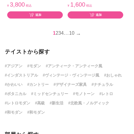
3,800
1,600
¥
税込
¥
税込
追加
追加
→
1
2
3
4
...
10
テイストから探す
#アジアン
#モダン
#アンティーク・アンティーク風
#インダストリアル
#ヴィンテージ・ヴィンテージ風
#おしゃれ
#かわいい
#カントリー
#デザイナーズ家具
#ナチュラル
#ボタニカル
#ミッドセンチュリー
#モノトーン
#レトロ
#レトロモダン
#高級
#新生活
#北欧風・ノルディック
#和モダン
#和モダン