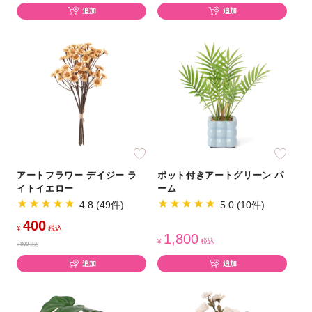
追加
追加
アートフラワー デイジー ラ
ポット付きアートグリーン パ
イトイエロー
ーム
4.8 (49件)
5.0 (10件)
400
¥
税込
1,800
¥
税込
800
¥
税込
追加
追加