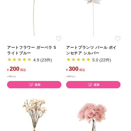
アートフラワー ガーベラ S
アートプランツ パール ポイ
ライトブルー
ンセチア シルバー
4.9 (23件)
5.0 (22件)
200
300
¥
税込
¥
税込
400
600
¥
税込
¥
税込
追加
追加