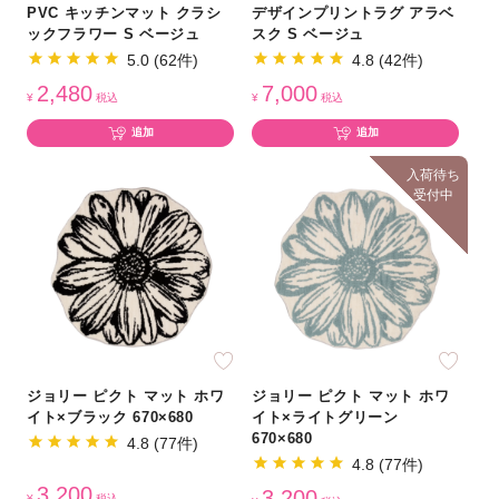
PVC キッチンマット クラシ
デザインプリントラグ アラベ
ックフラワー S ベージュ
スク S ベージュ
5.0 (62件)
4.8 (42件)
2,480
7,000
¥
税込
¥
税込
追加
追加
入荷待ち
受付中
ジョリー ピクト マット ホワ
ジョリー ピクト マット ホワ
イト×ブラック 670×680
イト×ライトグリーン
670×680
4.8 (77件)
4.8 (77件)
3,200
3,200
¥
税込