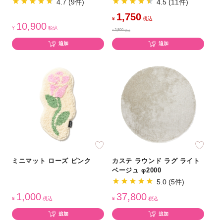
4.7 (9件)
4.5 (11件)
1,750
¥
税込
10,900
¥
税込
2,500
¥
税込
追加
追加
ミニマット ローズ ピンク
カステ ラウンド ラグ ライト
ベージュ φ2000
5.0 (5件)
1,000
37,800
¥
税込
¥
税込
追加
追加