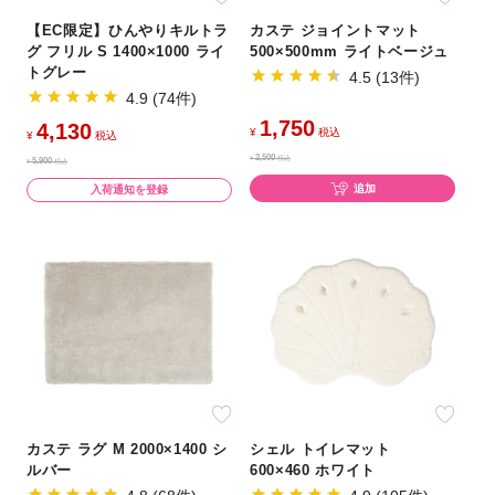
【EC限定】ひんやりキルトラ
カステ ジョイントマット
グ フリル S 1400×1000 ライ
500×500mm ライトベージュ
トグレー
4.5 (13件)
4.9 (74件)
1,750
4,130
¥
税込
¥
税込
2,500
¥
税込
5,900
¥
税込
追加
入荷通知を登録
カステ ラグ M 2000×1400 シ
シェル トイレマット
ルバー
600×460 ホワイト