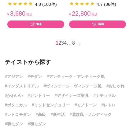
4.8 (100件)
4.7 (86件)
3,680
22,800
¥
税込
¥
税込
追加
追加
→
1
2
3
4
...
8
テイストから探す
#アジアン
#モダン
#アンティーク・アンティーク風
#インダストリアル
#ヴィンテージ・ヴィンテージ風
#おしゃれ
#かわいい
#カントリー
#デザイナーズ家具
#ナチュラル
#ボタニカル
#ミッドセンチュリー
#モノトーン
#レトロ
#レトロモダン
#高級
#新生活
#北欧風・ノルディック
#和モダン
#和モダン