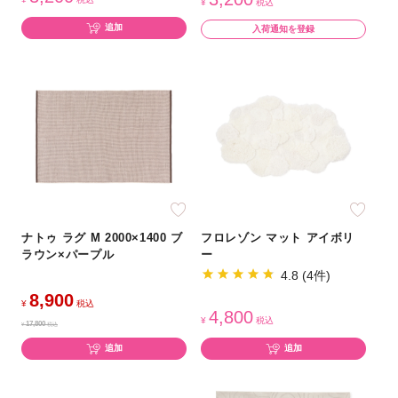
¥
税込
追加
入荷通知を登録
ナトゥ ラグ M 2000×1400 ブ
フロレゾン マット アイボリ
ラウン×パープル
ー
4.8 (4件)
8,900
¥
税込
4,800
¥
税込
17,800
¥
税込
追加
追加