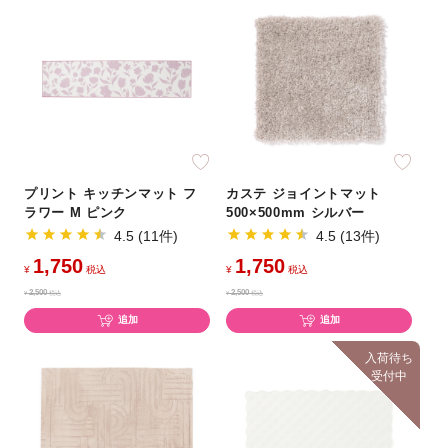
プリント キッチンマット フ
カステ ジョイントマット
ラワー M ピンク
500×500mm シルバー
4.5 (11件)
4.5 (13件)
1,750
1,750
¥
税込
¥
税込
2,500
2,500
¥
税込
¥
税込
追加
追加
入荷待ち
受付中