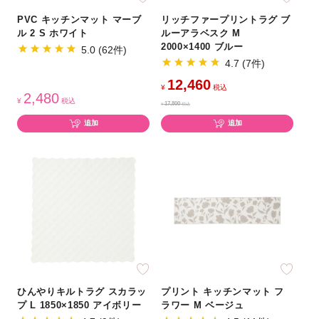
PVC キッチンマット マーブ
リッチファープリントラグ ブ
ル 2 S ホワイト
ルーアラベスク M
2000×1400 ブルー
5.0 (62件)
4.7 (7件)
12,460
¥
税込
2,480
¥
税込
17,800
¥
税込
追加
追加
ひんやりキルトラグ スカラッ
プリント キッチンマット フ
プ L 1850×1850 アイボリー
ラワー M ベージュ