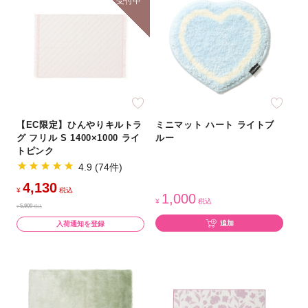
受付中
【EC限定】ひんやりキルトラ
ミニマット ハート ライトブ
グ フリル S 1400×1000 ライ
ルー
トピンク
4.9 (74件)
4,130
¥
税込
1,000
¥
税込
5,900
¥
税込
追加
入荷通知を登録