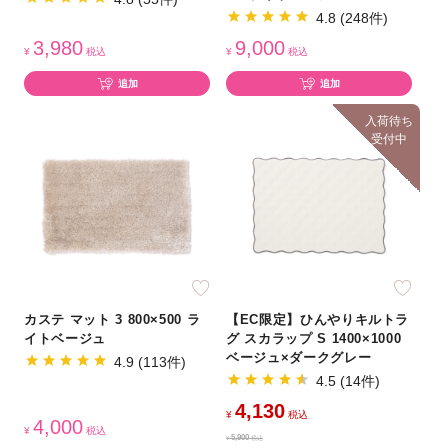
4.8 (248件)
3,980
9,000
¥
税込
¥
税込
追加
追加
入荷待ち
受付中
カステ マット 3 800×500 ラ
【EC限定】ひんやりキルトラ
イトベージュ
グ スカラップ S 1400×1000
ベージュ×ダークグレー
4.9 (113件)
4.5 (14件)
4,130
¥
税込
4,000
¥
税込
5,900
¥
税込