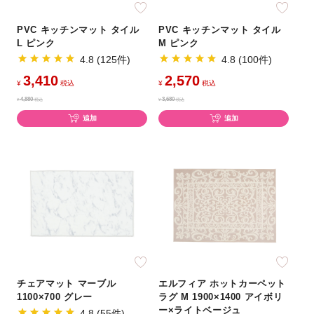
PVC キッチンマット タイル
PVC キッチンマット タイル
L ピンク
M ピンク
4.8 (125件)
4.8 (100件)
3,410
2,570
¥
税込
¥
税込
4,880
3,680
¥
税込
¥
税込
追加
追加
チェアマット マーブル
エルフィア ホットカーペット
1100×700 グレー
ラグ M 1900×1400 アイボリ
ー×ライトベージュ
4.8 (55件)