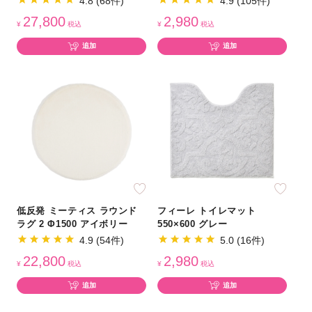
4.8 (68件)
4.9 (105件)
27,800
2,980
¥
税込
¥
税込
追加
追加
低反発 ミーティス ラウンド
フィーレ トイレマット
ラグ 2 Φ1500 アイボリー
550×600 グレー
4.9 (54件)
5.0 (16件)
22,800
2,980
¥
税込
¥
税込
追加
追加