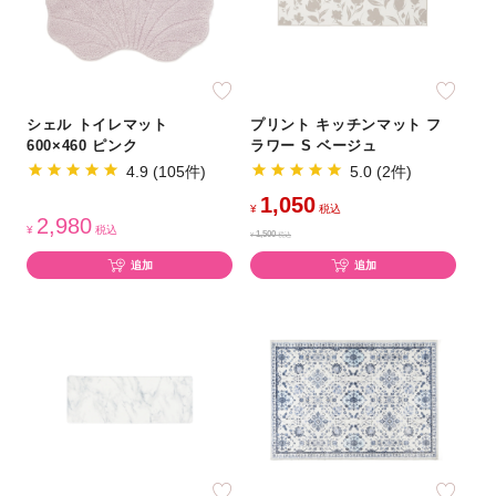
シェル トイレマット
プリント キッチンマット フ
600×460 ピンク
ラワー S ベージュ
4.9 (105件)
5.0 (2件)
1,050
¥
税込
2,980
¥
税込
1,500
¥
税込
追加
追加