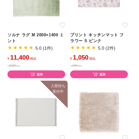
ソルナ ラグ M 2000×1400 ミ
プリント キッチンマット フ
ント
ラワー S ピンク
5.0 (1件)
5.0 (2件)
11,400
1,050
¥
税込
¥
税込
22,800
1,500
¥
税込
¥
税込
追加
追加
入荷待ち
受付中