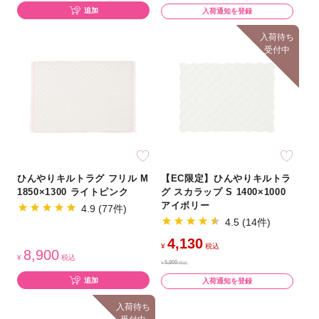
追加
入荷通知を登録
入荷待ち
受付中
ひんやりキルトラグ フリル M
【EC限定】ひんやりキルトラ
1850×1300 ライトピンク
グ スカラップ S 1400×1000
アイボリー
4.9 (77件)
4.5 (14件)
4,130
¥
税込
8,900
¥
税込
5,900
¥
税込
追加
入荷通知を登録
入荷待ち