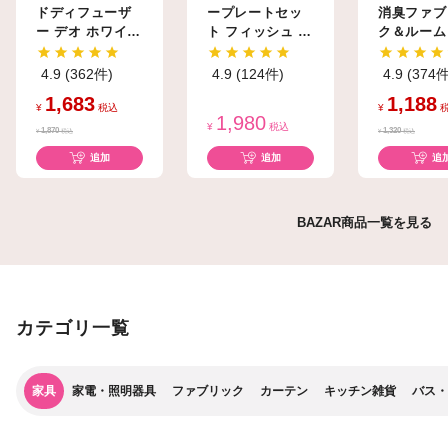
ドディフューザ
ープレートセッ
消臭ファブ
ー デオ ホワイト
ト フィッシュ ホ
ク＆ルーム
ムスク
ワイト
トAG+ ホ
ムスク
4.9 (362件)
4.9 (124件)
4.9 (374件
1,683
1,188
¥
税込
¥
1,980
¥
税込
1,870
1,320
¥
税込
¥
税込
追加
追加
追
BAZAR商品一覧を見る
カテゴリ一覧
家具
家電・照明器具
ファブリック
カーテン
キッチン雑貨
バス・