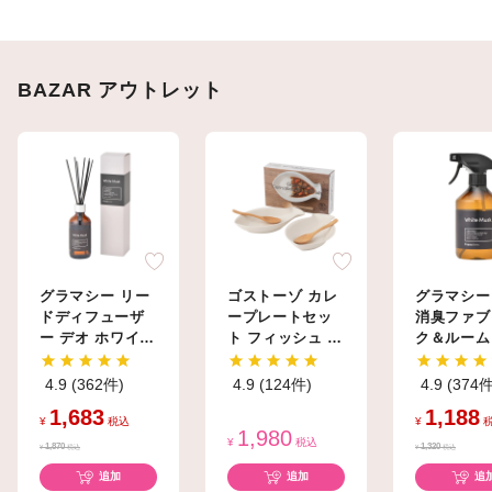
BAZAR アウトレット
グラマシー リー
ゴストーゾ カレ
グラマシー
ドディフューザ
ープレートセッ
消臭ファブ
ー デオ ホワイト
ト フィッシュ ホ
ク＆ルーム
ムスク
ワイト
トAG+ ホ
ムスク
4.9 (362件)
4.9 (124件)
4.9 (374件
1,683
1,188
¥
税込
¥
1,980
¥
税込
1,870
1,320
¥
税込
¥
税込
追加
追加
追